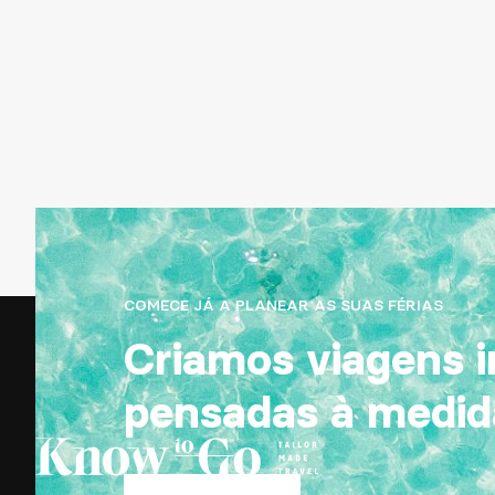
COMECE JÁ A PLANEAR AS SUAS FÉRIAS
Criamos viagens i
pensadas à medid