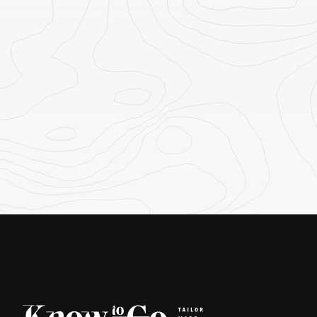
NATUREZA
Safari nos waterholes ao pôr
do sol