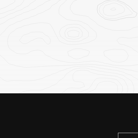
HISTÓRIA E CULTURA
Arte rupestre de
Twyfelfontein