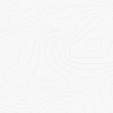
NATUREZA
Snorkeling de sonho