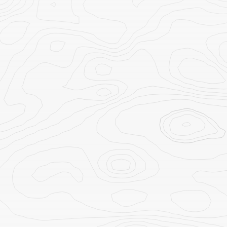
HISTÓRIA E CULTURA
Trekking pelas aldeias tribais