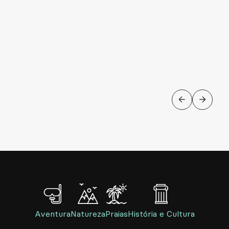
AVENTURA
Nadar com tubarões-baleia e
mantas
Aventura
Natureza
Praias
História e Cultura