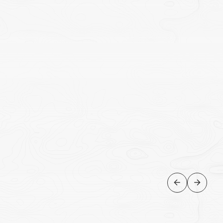
AVENTURA
Lençóis Maranheses - Voo
panorâmico de avioneta