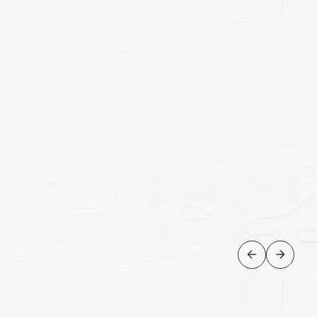
NATUREZA
Cruzeiro em navio a vapor até
Walter Peak