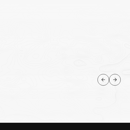
NATUREZA
Safari nos waterholes ao pôr
do sol