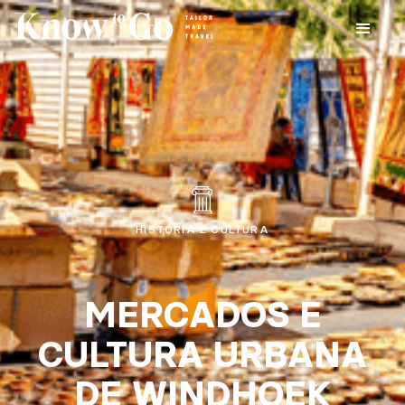
HISTÓRIA E CULTURA
MERCADOS E
CULTURA URBANA
DE WINDHOEK