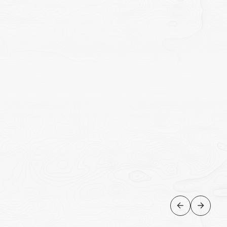
NATUREZA
Safari nos waterholes ao pôr
do sol