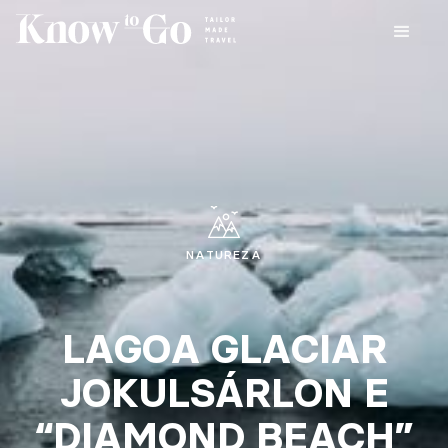
NATUREZA
LAGOA GLACIAR
JOKULSÁRLON E
“DIAMOND BEACH”