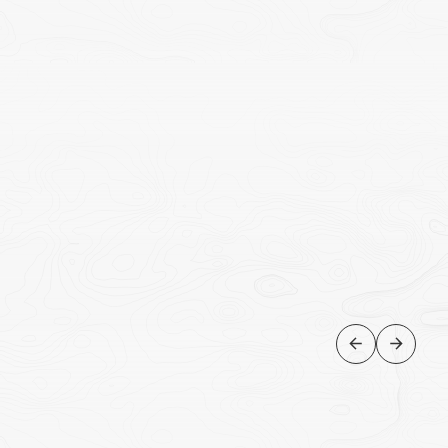
NATUREZA
Lagoa glaciar Jokulsárlon e
“Diamond Beach”