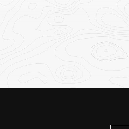
L
SUL
Rio Mandrare