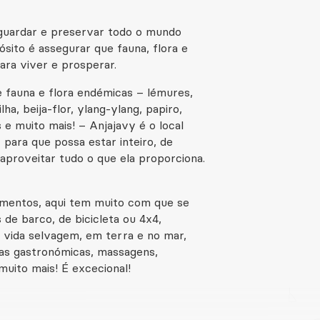
.
e guardar e preservar todo o mundo
ósito é assegurar que fauna, flora e
ra viver e prosperar.
 fauna e flora endémicas – lémures,
a, beija-flor, ylang-ylang, papiro,
s e muito mais! – Anjajavy é o local
para que possa estar inteiro, de
 aproveitar tudo o que ela proporciona.
omentos, aqui tem muito com que se
 de barco, de bicicleta ou 4x4,
a vida selvagem, em terra e no mar,
cias gastronómicas, massagens,
muito mais! É excecional!