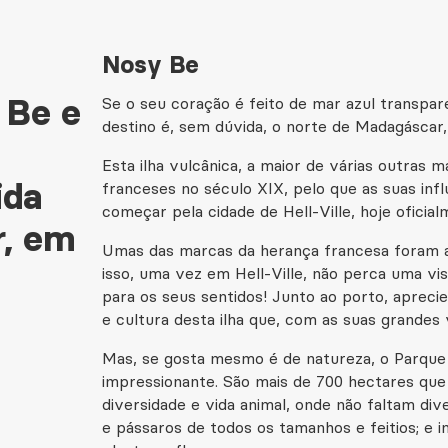
Nosy Be
 Be e
Se o seu coração é feito de mar azul transpare
destino é, sem dúvida, o norte de Madagásca
Esta ilha vulcânica, a maior de várias outras m
ida
franceses no século XIX, pelo que as suas influ
começar pela cidade de Hell-Ville, hoje ofici
, em
Umas das marcas da herança francesa foram as
isso, uma vez em Hell-Ville, não perca uma vi
para os seus sentidos! Junto ao porto, apreci
e cultura desta ilha que, com as suas grandes v
Mas, se gosta mesmo é de natureza, o Parque
impressionante. São mais de 700 hectares qu
diversidade e vida animal, onde não faltam di
e pássaros de todos os tamanhos e feitios; e 