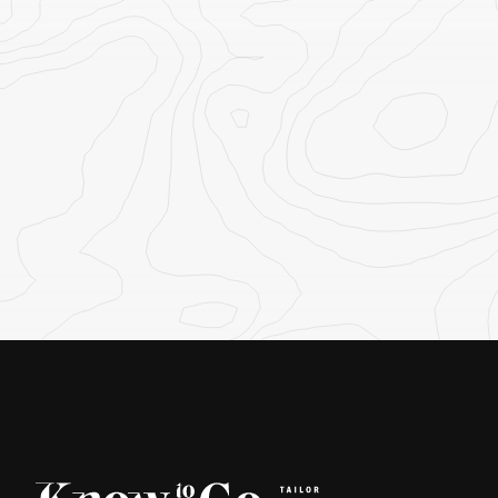
CENTRO
CENTRO/SU
Antananarivo e Andasibe
Isalo