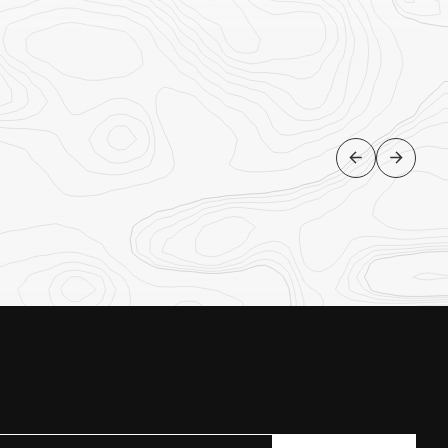
CENTRO
Antananarivo e Andasibe