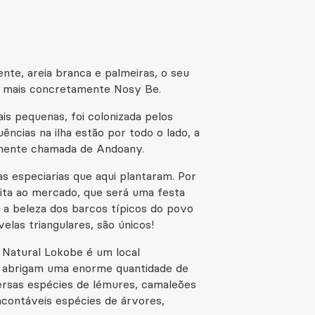
nte, areia branca e palmeiras, o seu
r, mais concretamente Nosy Be.
ais pequenas, foi colonizada pelos
ências na ilha estão por todo o lado, a
almente chamada de Andoany.
 especiarias que aqui plantaram. Por
sita ao mercado, que será uma festa
e a beleza dos barcos típicos do povo
elas triangulares, são únicos!
 Natural Lokobe é um local
e abrigam uma enorme quantidade de
versas espécies de lémures, camaleões
incontáveis espécies de árvores,