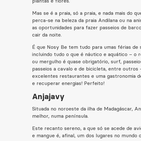
plantas e flores.
Mas se é a praia, só a praia, e nada mais do qu
perca-se na beleza da praia Andilana ou na an
as oportunidades para fazer passeios de barco 
cair da noite.
É que Nosy Be tem tudo para umas férias de so
incluindo tudo o que é náutico e aquático – o 
ou mergulho é quase obrigatório, surf, passeio
passeios a cavalo e de bicicleta, entre outros
excelentes restaurantes e uma gastronomia de
e recuperar energias! Perfeito!
Anjajavy
Situada no noroeste da ilha de Madagáscar, An
melhor, numa península.
Este recanto sereno, a que só se acede de avio
e mangue é, afinal, um dos lugares no mundo 