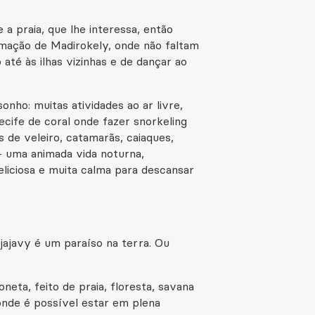
e a praia, que lhe interessa, então
imação de Madirokely, onde não faltam
até às ilhas vizinhas e de dançar ao
nho: muitas atividades ao ar livre,
recife de coral onde fazer snorkeling
s de veleiro, catamarãs, caiaques,
 - uma animada vida noturna,
liciosa e muita calma para descansar
jajavy é um paraíso na terra. Ou
neta, feito de praia, floresta, savana
onde é possível estar em plena