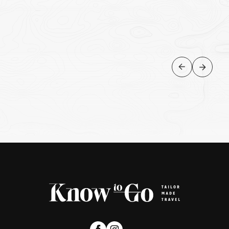
PERU
Lima, Linhas de Nazca, Arequipa e
Colca Canyon