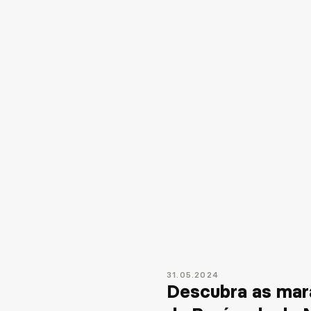
31
.
05
.
2024
Descubra as mar