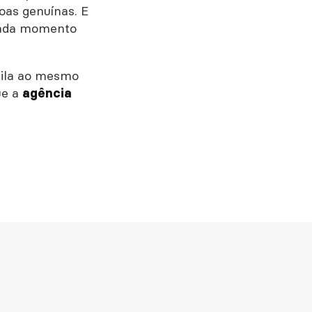
as genuínas. E
 cada momento
uila ao mesmo
ue a
agência