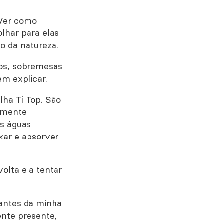
 Ver como
lhar para elas
mo da natureza.
imos, sobremesas
em explicar.
ilha Ti Top. São
tamente
s águas
xar e absorver
olta e a tentar
cantes da minha
ente presente,