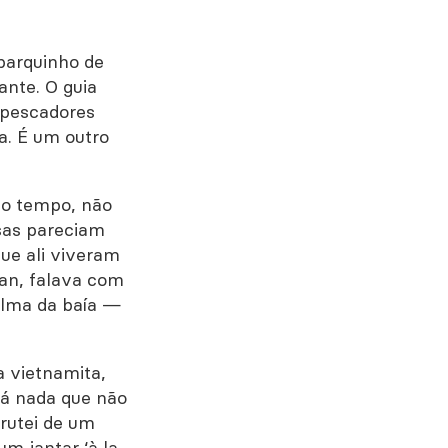
barquinho de
nte. O guia
 pescadores
la. É um outro
o o tempo, não
sas pareciam
ue ali viveram
uan, falava com
alma da baía —
 vietnamita,
há nada que não
rutei de um
um jantar ‘à la