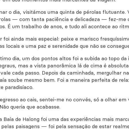
nar o dia, visitámos uma quinta de pérolas flutuante.
rolas — com tanta paciência e delicadeza — fez-me o
s. É um trabalho de anos, e tudo ali acontece ao rit
ar foi ainda mais especial: peixe e marisco fresquíss
tas locais e uma paz e serenidade que não se consegu
ltimo dia, um dos pontos altos foi a subida ao topo da 
egraus, mas a vista panorâmica lá de cima é absolu
vale cada passo. Depois da caminhada, mergulhar na
 baía soube mesmo bem. Foi a maneira perfeita de rela
e paradisíaco.
egresso ao cais, sentei-me no convés, só a olhar em v
 Não queria que acabasse.
na Baía de Halong foi uma das experiências mais mar
só pelas paisagens — foi pela sensação de estar realm