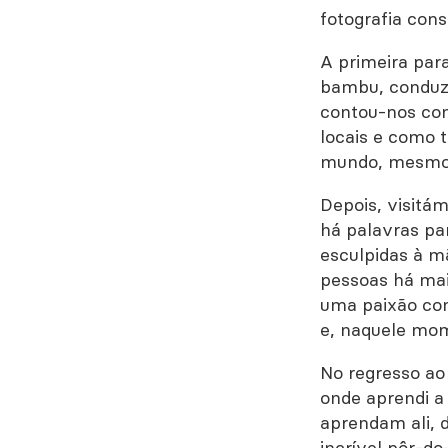
fotografia cons
A primeira par
bambu, conduzi
contou-nos com
locais e como t
mundo, mesmo a
Depois, visitám
há palavras pa
esculpidas à m
pessoas há mai
uma paixão con
e, naquele mom
No regresso ao
onde aprendi a
aprendam ali, 
incrível pôr-do