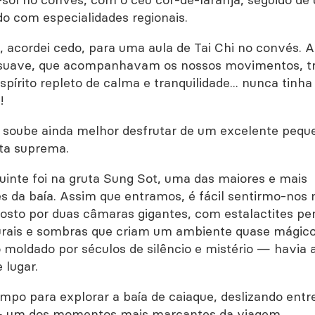
do com especialidades regionais.
, acordei cedo, para uma aula de Tai Chi no convés. A
 suave, que acompanhavam os nossos movimentos, 
pírito repleto de calma e tranquilidade... nunca tinha
!
, soube ainda melhor desfrutar de um excelente peq
ta suprema.
inte foi na gruta Sung Sot, uma das maiores e mais
s da baía. Assim que entramos, é fácil sentirmo-nos 
posto por duas câmaras gigantes, com estalactites p
urais e sombras que criam um ambiente quase mágico.
o moldado por séculos de silêncio e mistério — havia 
 lugar.
mpo para explorar a baía de caiaque, deslizando entr
o — um dos momentos mais marcantes da viagem.