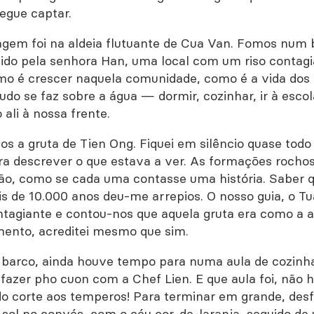
egue captar.
agem foi na aldeia flutuante de Cua Van. Fomos num 
do pela senhora Han, uma local com um riso contagia
o é crescer naquela comunidade, como é a vida dos
udo se faz sobre a água — dormir, cozinhar, ir à esco
li à nossa frente.
os a gruta de Tien Ong. Fiquei em silêncio quase tod
ra descrever o que estava a ver. As formações rocho
ão, como se cada uma contasse uma história. Saber q
s de 10.000 anos deu-me arrepios. O nosso guia, o T
tagiante e contou-nos que aquela gruta era como a 
ento, acreditei mesmo que sim.
 barco, ainda houve tempo para numa aula de cozinha
 fazer pho cuon com a Chef Lien. E que aula foi, não 
do corte aos temperos! Para terminar em grande, desf
-sol no convés, com o céu cor-de-laranja, seguido de 