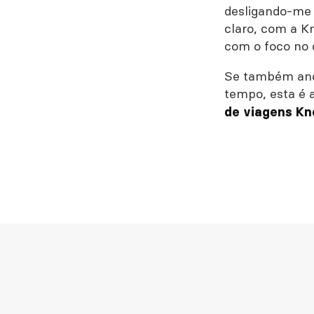
desligando-me 
claro, com a K
com o foco no q
Se também anda
tempo, esta é 
de viagens K