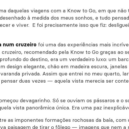
uma daquelas viagens com a Know to Go, em que não 
desenhado à medida dos meus sonhos, e tudo pensado
ecer e viver. E foi precisamente isso que fiz: deslig
foi uma das experiências mais incríve
a num cruzeiro
 cruzeiro, recomendado pela Know to Go graças ao s
rofundo do destino, era um verdadeiro luxo: um barc
um design elegante, chão em madeira escura, janelas
varanda privada. Assim que entrei no meu quarto, lar
 pensar duas vezes — aquela vista merecia ser con
meçou devagarinho. Só se ouviam os pássaros e o s
ela vista panorâmica única. Era uma paz inexplicáve
re as imponentes formações rochosas da baía, com 
va paisagem de tirar o fôlego — imagens que nem a