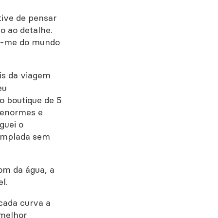
tive de pensar
 ao detalhe.
uei-me do mundo
is da viagem
eu
o boutique de 5
 enormes e
guei o
templada sem
om da água, a
l.
cada curva a
 melhor