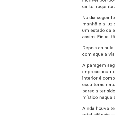
carte’ requinta
No dia seguinte
manhã e a luz
um estado de es
assim. Fiquei fã
Depois da aula
com aquela vis
A paragem segu
impressionante
interior é com
esculturas nat
parecia ter sid
místico naquele
Ainda houve te
total silênci