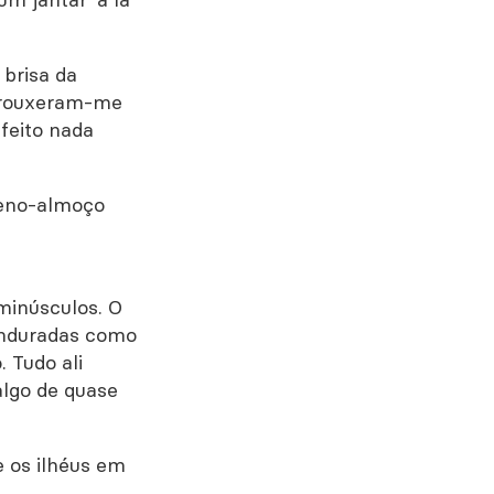
 brisa da
trouxeram-me
 feito nada
ueno-almoço
minúsculos. O
enduradas como
 Tudo ali
algo de quase
e os ilhéus em