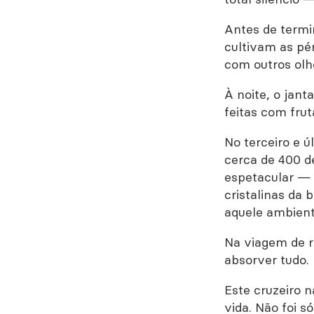
Antes de termi
cultivam as pé
com outros olho
À noite, o jant
feitas com fru
No terceiro e ú
cerca de 400 d
espetacular — 
cristalinas da
aquele ambient
Na viagem de r
absorver tudo.
Este cruzeiro 
vida. Não foi 